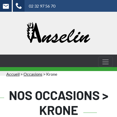
02 32 97 56 70
Accueil
>
Occasions
>
Krone
NOS OCCASIONS >
KRONE