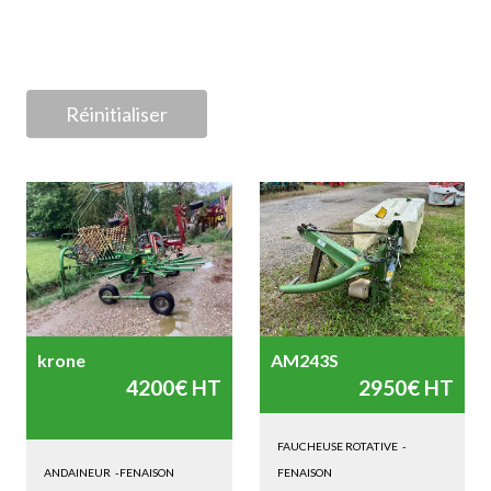
.
Réinitialiser
krone
AM243S
4200€ HT
2950€ HT
FAUCHEUSE ROTATIVE
-
ANDAINEUR
-
FENAISON
FENAISON