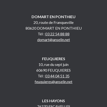
DOMART EN PONTHIEU
20, route de Franqueville
80620 DOMART EN PONTHIEU
Tél :
03 22 54 88 88
domart@anselin.net
FEUQUIERES
10, rue du sept juin
60690 FEUQUIERES
Tél :
03 44 04 51 35
feuquieres@anselin.net
LES HAYONS
76270 ESCAVELLES