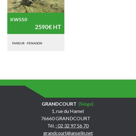
KW550
2590€ HT
FANEUR
-
FENAISON
GRANDCOURT
(Siège)
1, rue du Hamel
76660 GRANDCOURT
Tél.
: 02 32 97 56 70
grandcourt@anselin.net