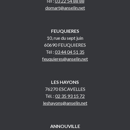
Tél :
03 22 54 88 88
domart@anselin.net
FEUQUIERES
10, rue du sept juin
60690 FEUQUIERES
Tél :
03 44 04 51 35
feuquieres@anselin.net
LES HAYONS
76270 ESCAVELLES
Tél. :
02 35 93 15 72
leshayons@anselin.net
ANNOUVILLE